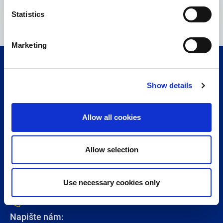
Statistics
sales.liberec[at]hengst.com
Marketing
Neváhejte nás kontaktovat:
Show details
Hengst SE
Allow all cookies
Nienkamp 55-85
48147 Münster
Allow selection
NĚMECKO
© 2026 Hengst SE
Use necessary cookies only
Telefon
+49 251 20202-0
Napište nám: