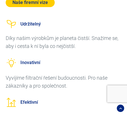
Naše firemní vize
Udržitelný
Díky našim výrobkům je planeta čistší. Snažíme se,
aby i cesta k ní byla co nejčistší.
Inovativní
Vyvíjíme filtrační řešení budoucnosti. Pro naše
zákazníky a pro společnost.
Efektivní
Zaměřujeme se na energetickou účinnost. To
pomáhá životnímu prostředí a šetří náklady.