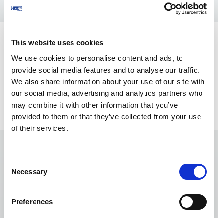
Technické specifikace
This website uses cookies
We use cookies to personalise content and ads, to
Technické specifikace všech variant najdete v
provide social media features and to analyse our traffic.
našem digitálním katalogu.
We also share information about your use of our site with
our social media, advertising and analytics partners who
may combine it with other information that you’ve
Stáhněte si katalog
provided to them or that they’ve collected from your use
of their services.
Kontaktujte nás
Consent
Necessary
Selection
Máte ještě nějaké otázky? Rádi vám pomůžeme.
Indoor Air Quality Sales
Preferences
Kontaktujte náš tým pro filtraci vzduchu.