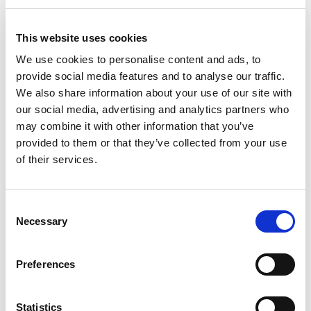
Ein spezieller Vorfilter entfernt sowohl Schadgase
als auch Partikel und erhöht somit die Lebensdauer
This website uses cookies
der
CO₂
-Abscheideeinheit. Dies hält die Effizienz
hoch und die Kosten niedrig. Unsere Tests zeigen,
We use cookies to personalise content and ads, to
provide social media features and to analyse our traffic.
dass der Einsatz eines Vorfilters die Degradation
We also share information about your use of our site with
minimiert und die
CO₂
-Abscheideeinheit schützt,
our social media, advertising and analytics partners who
insbesondere aminbasierte Sorbenssysteme. Ein
may combine it with other information that you’ve
weiterer Punkt ist, dass sich über die Zeit immer
provided to them or that they’ve collected from your use
mehr Staub innerhalb der DAC-Anlage ansammelt.
of their services.
Dieser führt zu einer geringeren Reinheit im
Produktstrom und verstopft zudem die
CO₂
-
Consent
Abscheideeinheit. Außerdem lassen
Necessary
Selection
Staubablagerungen den Differenzdruck ansteigen,
wodurch sich die Betriebskosten zwangsläufig
Preferences
erhöhen. Der Vorfilter gewährleistet somit die
geforderte Reinheit und gleichzeitig einen minimalen
Statistics