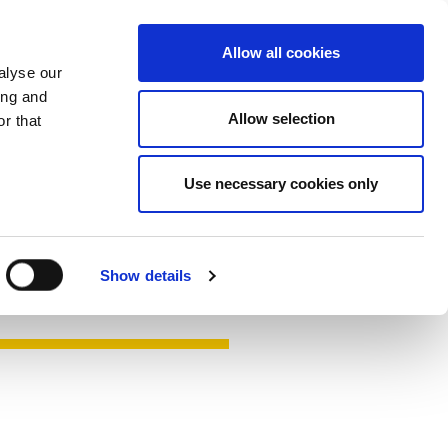
联
Hengst.Connect
Allow all cookies
系
alyse our
ing and
Allow selection
r that
Use necessary cookies only
Show details