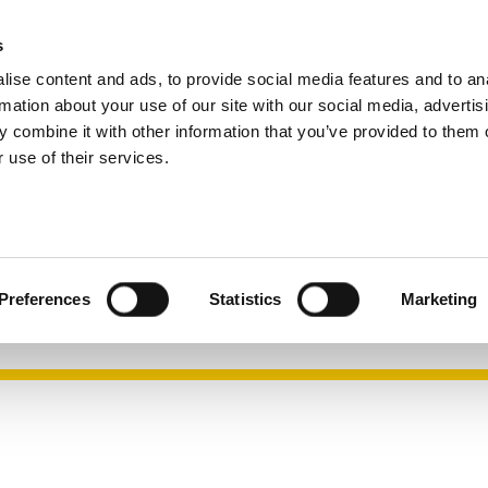
s
业
Search
ise content and ads, to provide social media features and to an
rmation about your use of our site with our social media, advertis
 combine it with other information that you’ve provided to them o
 use of their services.
模块
高科技
Preferences
Statistics
Marketing