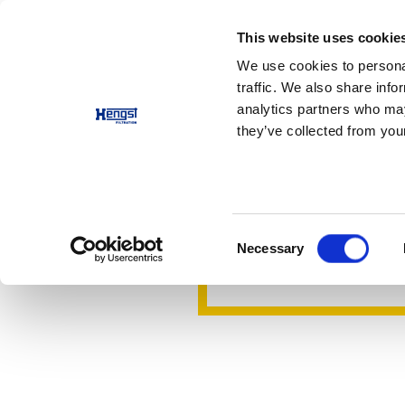
This website uses cookie
产品
应用
公司
职
We use cookies to personal
traffic. We also share info
analytics partners who may
机油过滤
they’ve collected from your
机油滤清器
在最小的空间内实现
Consent
Necessary
联系我们
Selection