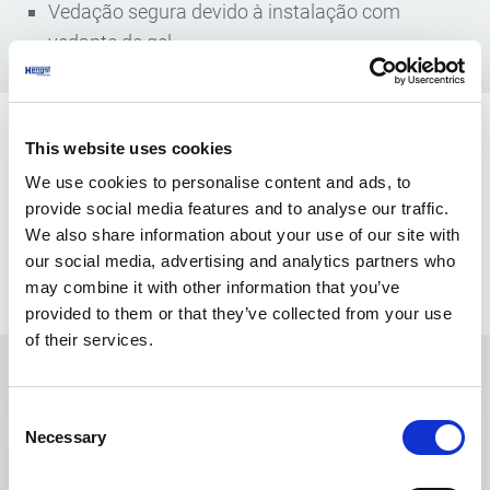
Vedação segura devido à instalação com
vedante de gel
Dados técnicos
This website uses cookies
We use cookies to personalise content and ads, to
Pode encontrar os dados técnicos de todas as
provide social media features and to analyse our traffic.
variantes no nosso catálogo digital.
We also share information about your use of our site with
our social media, advertising and analytics partners who
Descarregar o catálogo agora
may combine it with other information that you’ve
provided to them or that they’ve collected from your use
of their services.
Contactar-nos
Consent
Ainda tem dúvidas? Teremos todo o gosto em
Necessary
Selection
ajudá-lo.