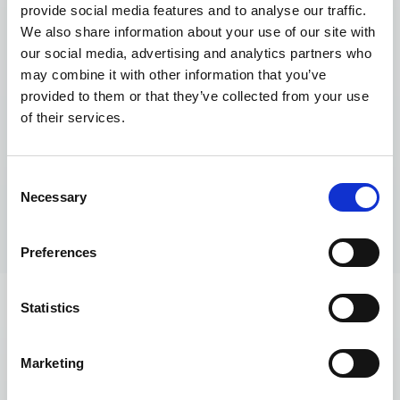
flujo.
provide social media features and to analyse our traffic.
Reduce el riesgo de contaminación por
We also share information about your use of our site with
our social media, advertising and analytics partners who
sustancias extraíbles
may combine it with other information that you’ve
La membrana PES, naturalmente hidrófila,
provided to them or that they’ve collected from your use
resiste una amplia gama de productos químicos
of their services.
agresivos.
Cumple los requisitos de la UE y EE.UU. para el
Consent
contacto con alimentos (p. ej. FDA) y garantiza
Necessary
Selection
así la seguridad en aplicaciones alimentarias y
de bebidas
Preferences
Statistics
Póngase en contacto con
nosotros
Marketing
¿Aún tiene preguntas? Estaremos encantados de