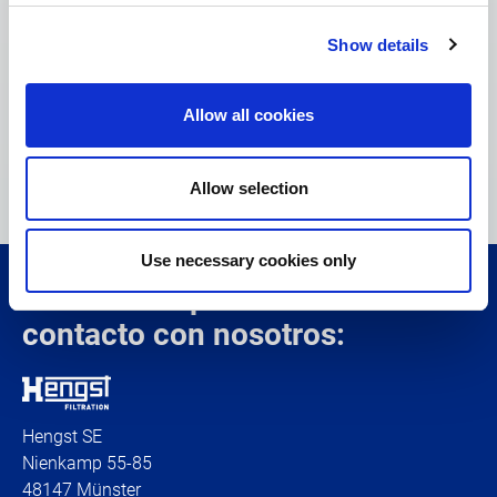
ayudarle.
Show details
Sterile Process Filtration Sales
Póngase en contacto con nuestro equipo para
Allow all cookies
obtener soluciones de filtración personalizadas.
Allow selection
sterileprocessfiltration[at]hengst.de
Use necessary cookies only
No dude en ponerse en
contacto con nosotros:
Hengst SE
Nienkamp 55-85
48147 Münster