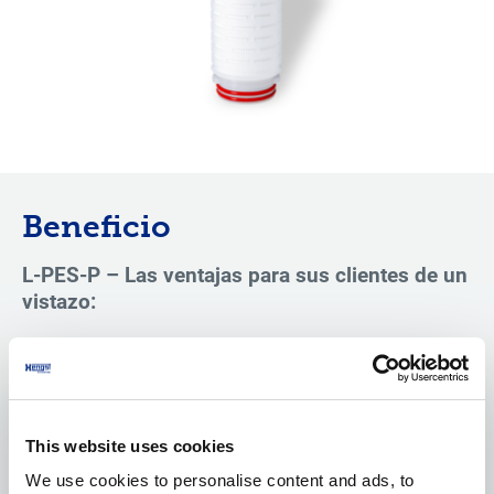
Beneficio
L-PES-P – Las ventajas para sus clientes de un
vistazo:
Logra una eliminación de ≥99,99999 % de
Brevundimonas diminuta y garantiza así una
elevada pureza del producto.
El diseño plisado maximiza la superficie y
This website uses cookies
permite una filtración eficaz sin perjudicar el
We use cookies to personalise content and ads, to