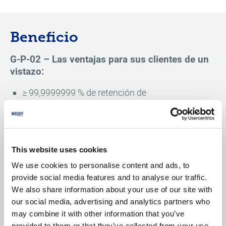
Beneficio
G-P-02 – Las ventajas para sus clientes de un
vistazo:
≥ 99,9999999 % de retención de
microorganismos para aplicaciones de aire y
gases estériles.
La baja caída de presión permite un caudal
elevado con un consumo de energía mínimo.
This website uses cookies
Los materiales robustos permiten varios ciclos
We use cookies to personalise content and ads, to
de esterilización y reducen así la frecuencia de
provide social media features and to analyse our traffic.
We also share information about your use of our site with
sustitución.
our social media, advertising and analytics partners who
Resiste la entrada de humedad, lo que garantiza
may combine it with other information that you’ve
un rendimiento constante a lo largo del tiempo.
provided to them or that they’ve collected from your use