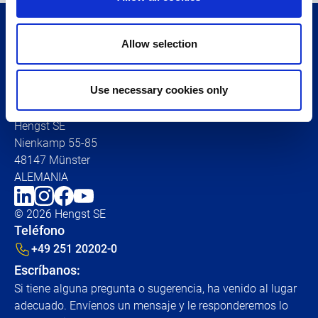
No dude en ponerse en
Allow selection
contacto con nosotros:
Use necessary cookies only
Hengst SE
Nienkamp 55-85
48147 Münster
ALEMANIA
© 2026 Hengst SE
Teléfono
+49 251 20202-0
Escríbanos:
Si tiene alguna pregunta o sugerencia, ha venido al lugar
adecuado. Envíenos un mensaje y le responderemos lo