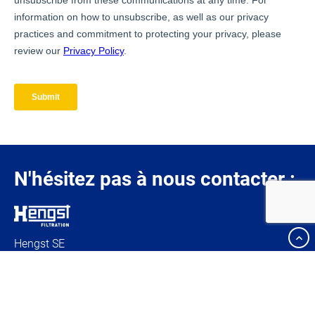
N'hésitez pas à nous contacter :
Hengst SE
Nienkamp 55-85
48147 Münster
ALLEMAGNE