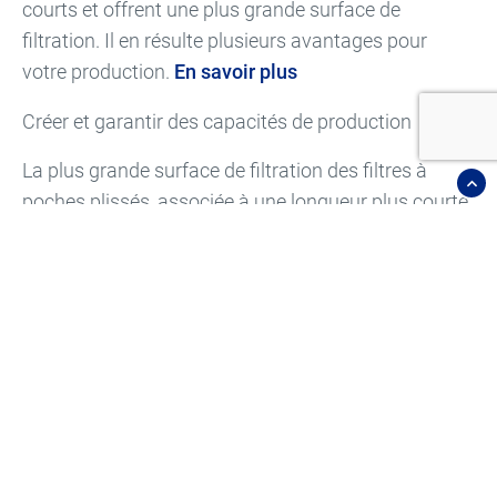
courts et offrent une plus grande surface de
filtration. Il en résulte plusieurs avantages pour
votre production.
En savoir plus
Créer et garantir des capacités de production
La plus grande surface de filtration des filtres à
poches plissés, associée à une longueur plus courte,
vous permet de maximiser le débit d'air ou
d'améliorer l'efficacité de la filtration. Vous pouvez
ainsi libérer un potentiel de production inexploité ou
sécuriser une capacité de production existante avec
de futures réglementations plus strictes en matière
d'émissions. Grâce au principe plug-and-play et à
notre large gamme de filtres à poches plissés, nos
filtres peuvent être facilement mis à niveau sur
n'importe quel dépoussiéreur.
En savoir plus