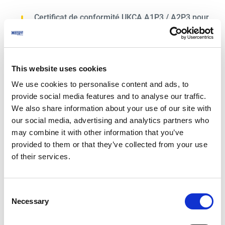
Certificat de conformité UKCA A1P3 / A2P3 pour
masque
811 KB
This website uses cookies
We use cookies to personalise content and ads, to
provide social media features and to analyse our traffic.
We also share information about your use of our site with
our social media, advertising and analytics partners who
Déclarations de conformité
may combine it with other information that you’ve
provided to them or that they’ve collected from your use
of their services.
LITE PRO
Consent
Necessary
Selection
52 KB