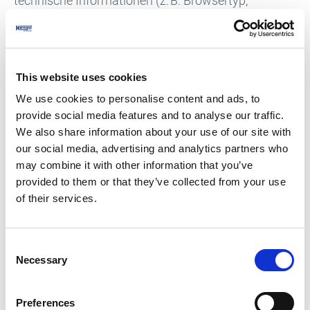
technische Informationen (z. B. Browsertyp,
Referrer)
ggf. Informationen aus URL-Parametern (z. B.
Kampagnenkennung)
This website uses cookies
We use cookies to personalise content and ads, to
Die erfassten Daten werden mit einer
provide social media features and to analyse our traffic.
unternehmensbezogenen Whitelist abgeglichen und
We also share information about your use of our site with
zu Analysezwecken ausgewertet. Dabei können
our social media, advertising and analytics partners who
may combine it with other information that you’ve
unter anderem Branchencode, Firmennamen und
provided to them or that they’ve collected from your use
Standortinformationen ermittelt werden. Eine
of their services.
personenbezogene Identifizierung findet nicht statt.
Zur Erhöhung des Datenschutzes haben wir die IP-
Consent
Adressen-Anonymisierung aktiviert. Die IP-Adresse
Necessary
Selection
wird nur in gekürzter Form verarbeitet und
gespeichert.
Preferences