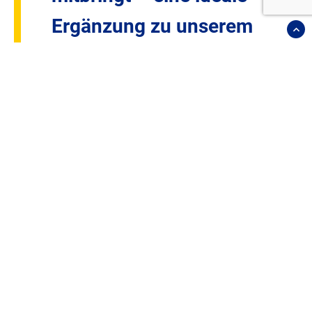
Ergänzung zu unserem
Portfolio und unseren
Kompetenzen. Nach
finanziellen
Herausforderungen in
den vergangenen
Jahren möchten wir
B&S wieder auf solide
Beine stellen und
gemeinsame Synergien